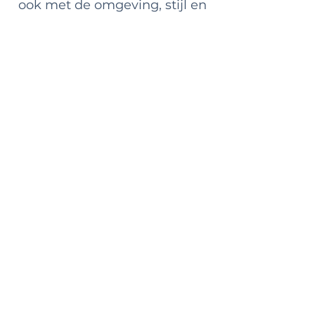
ook met de omgeving, stijl en
heersende trends.
In deze situatie kan de aluplast®
Color Configurator nuttig zijn,
waardoor de kleurkeuze veel
eenvoudiger, sneller en vooral
fijner zal zijn.
Heeft u vragen? Neem dan
contact op via het
contactformulier, per telefoon
of per mail
Mobiel.
+31(0)6 - 19 33 92 10
of
via WhatsApp